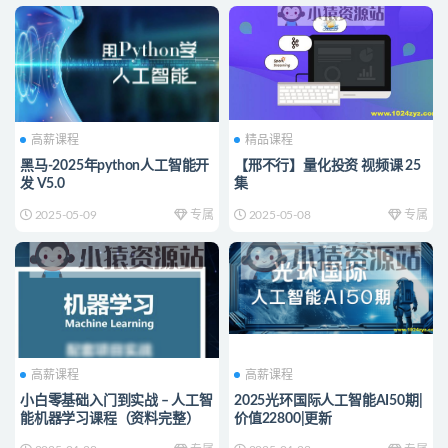
高薪课程
精品课程
黑马-2025年python人工智能开
【邢不行】量化投资 视频课 25
发 V5.0
集
2025-05-09
专属
2025-05-08
专属
高薪课程
高薪课程
小白零基础入门到实战 – 人工智
2025光环国际人工智能AI50期|
能机器学习课程（资料完整）
价值22800|更新