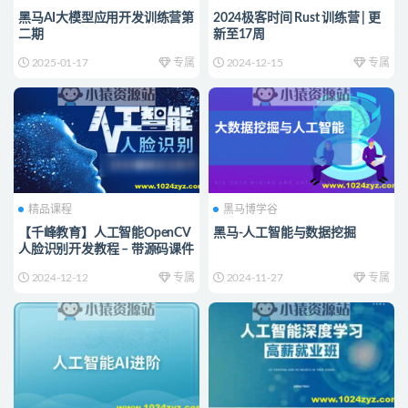
黑马AI大模型应用开发训练营第
2024极客时间 Rust 训练营 | 更
二期
新至17周
2025-01-17
专属
2024-12-15
专属
精品课程
黑马博学谷
【千峰教育】人工智能OpenCV
黑马-人工智能与数据挖掘
人脸识别开发教程 – 带源码课件
2024-12-12
专属
2024-11-27
专属