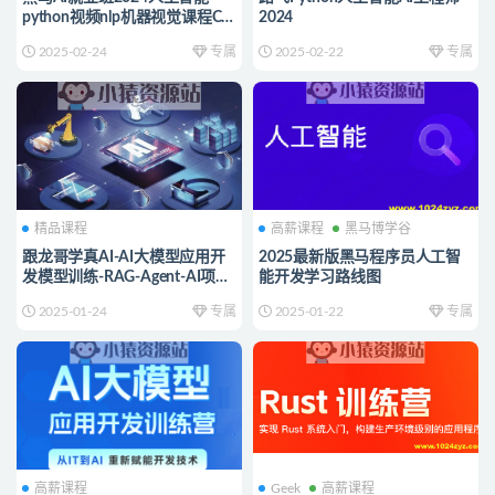
python视频nlp机器视觉课程CV
2024
自然语言
2025-02-24
专属
2025-02-22
专属
精品课程
高薪课程
黑马博学谷
跟龙哥学真AI-AI大模型应用开
2025最新版黑马程序员人工智
发​模型训练-RAG-Agent-AI项目
能开发学习路线图
实战-行业落地课
2025-01-24
专属
2025-01-22
专属
高薪课程
Geek
高薪课程