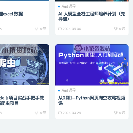
精品课程
理excel 数据
AI 大模型全栈工程师培养计划（先
导课）
6
专属
2024-05-06
专属
精品课程
de.js项目实战手把手教
从0到1—Python网页爬虫攻略视频
络爬虫项目
课
8
专属
2024-03-25
专属