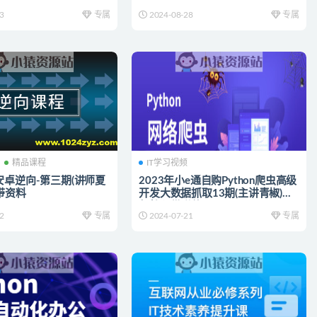
3
专属
2024-08-28
专属
精品课程
IT学习视频
安卓逆向-第三期(讲师夏
2023年小e通自购Python爬虫高级
带资料
开发大数据抓取13期(主讲青椒)视
频教程带附件
2
专属
2024-07-21
专属