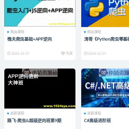
精品课程
精品课程
樵夫爬虫基础+APP逆向
涛哥《Python爬虫零
2024-12-27
专属
2024-12-25
高薪课程
高薪课程
路飞-爬虫&超级逆向班第9期
C#高级进阶班