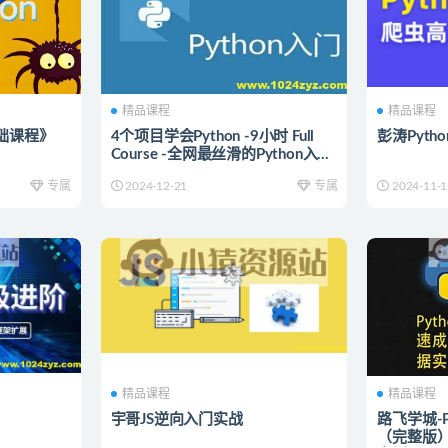
精品课程
精品课程
基础课程》
4个项目学会Python -9小时 Full
彭涛Pyth
Course -全网最丝滑的Python入门
课程
专属
2024-12-21
专属
2024-11-1
精品课程
精品课程
宇哥JS逆向入门实战
路飞学城-
（完整版