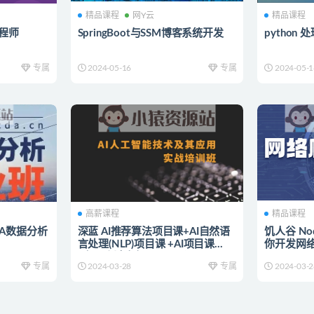
精品课程
网Y云
精品课程
工程师
SpringBoot与SSM博客系统开发
python 处
专属
2024-05-16
专属
2024-05-1
高薪课程
精品课程
DA数据分析
深蓝 AI推荐算法项目课+AI自然语
饥人谷 No
言处理(NLP)项目课 +AI项目课
你开发网
（CV-刘老师）+AI项目课(CV-
专属
2024-03-28
专属
2024-03-2
Mary) 人工智能新版名企内部培训
班