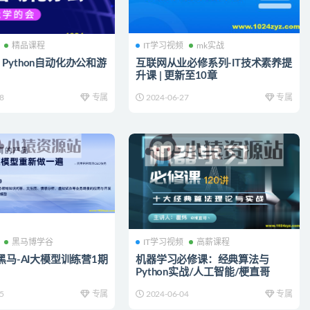
精品课程
IT学习视频
mk实战
Python自动化办公和游
互联网从业必修系列-IT技术素养提
升课 | 更新至10章
8
专属
2024-06-27
专属
黑马博学谷
IT学习视频
高薪课程
新黑马-AI大模型训练营1期
机器学习必修课：经典算法与
Python实战/人工智能/梗直哥
5
专属
2024-06-04
专属