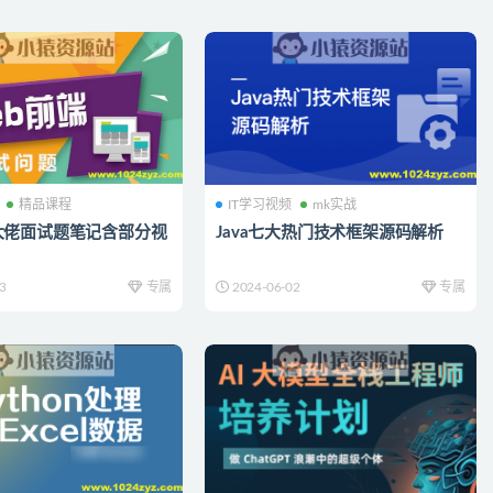
精品课程
IT学习视频
mk实战
大佬面试题笔记含部分视
Java七大热门技术框架源码解析
3
专属
2024-06-02
专属