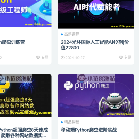
高薪课程
on爬虫训练营
2024光环国际人工智能AI49期|价
值22800
2
专属
2024-10-27
专属
精品课程
Python超强爬虫8天速成
移动端Python爬虫进阶实战
）爬取各种网站数据实战