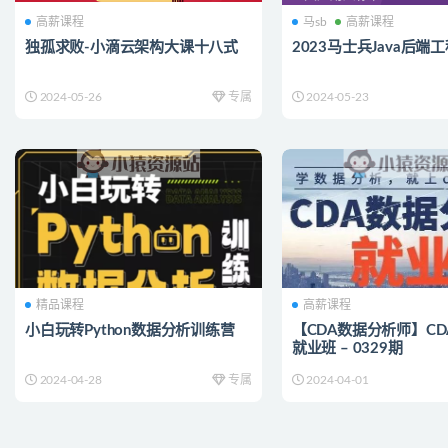
高薪课程
马sb
高薪课程
独孤求败-小滴云架构大课十八式
2023马士兵Java后端
2024-05-26
专属
2024-05-23
精品课程
高薪课程
小白玩转Python数据分析训练营
【CDA数据分析师】C
就业班 – 0329期
2024-04-28
专属
2024-04-01