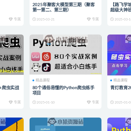
2025年聚客大模型第三期（聚客
【路飞学城
第一第二、第三期）
超级大神班
专属
2025-03-21
专属
2025-03-1
精品课程
精品课程
n+爬虫实战
80个通俗易懂的Python爬虫练手
青灯教育2
项目
专属
2025-01-10
专属
2025-01-0