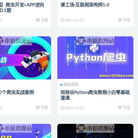
】爬虫开发+APP逆向
课工场·互联网架构师5.0
11期
4
专属
2025-01-27
专属
精品课程
0个爬虫实战案例
尚硅谷Python爬虫教程小白零基础
速通
3
专属
2024-12-31
专属