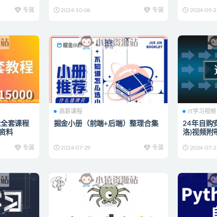
案例
专属
2024-10-06
专属
2024-09-2
高薪课程
IT学习视频
智能全套课程
掘金小册（前端+后端）整理合集
24年自购
整资料
洛)视频附
专属
2024-07-29
专属
2024-07-2