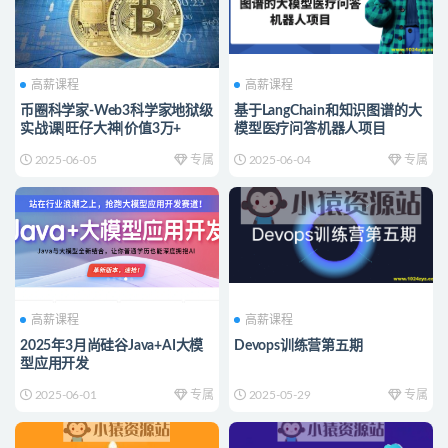
高薪课程
高薪课程
币圈科学家-Web3科学家地狱级
基于LangChain和知识图谱的大
实战课|旺仔大神|价值3万+
模型医疗问答机器人项目
2025-06-05
专属
2025-06-04
专属
高薪课程
高薪课程
2025年3月尚硅谷Java+AI大模
Devops训练营第五期
型应用开发
2025-06-01
专属
2025-05-29
专属