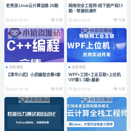
老男孩 Linux云计算运维 28期
网络安全工程师-线下脱产班15
期 – 带源码课件
2025-07-21
专属
2025-07-21
专属
高薪课程
高薪课程
【清华小武】小武编程合集4套
WPF+工控+工业互联+上位机
VIP第1-3期+最新
2025-07-20
专属
2025-07-19
专属