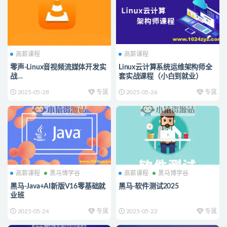
高薪课程
高薪课程
零声-Linux音视频流媒体开发实
Linux云计算系统运维架构师全
战
套实战课程（小白到就业）
TCP_UDP_RTSP_RTMP_P2P_
2025-05-28
专属
2025-05-26
专属
WebRTC
高薪课程
黑马博学谷
高薪课程
黑马博学谷
黑马-Java+AI新版V16零基础就
黑马-软件测试2025
业班
2025-05-24
专属
2025-05-22
专属